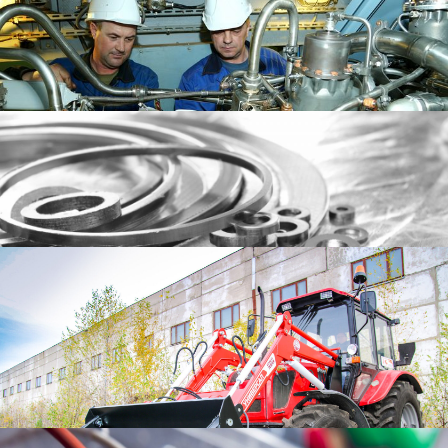
сокращен срок получения управленческой отчетности
Узнать больше
ИНГК ПРОМТЕХ
Внедрение 1С:ERP
Конструкторы, Технологи, Производство, Закупки, Склад, Экономисты, Руководители
А.В.Т. - Спорт
работают в единой информационной системе
Информация о проекте будет опубликована позже
Узнать больше
Узнать больше
СИЛУР