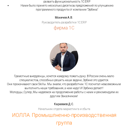
развить функциональность 1С:ERP
Нами было принято несколько десятков предложений по улучшению
программного продукта от компании "Эрбика"
Моничев А.В.
Руководитель разработки 1С:ERP
фирма 1С
Грамотные внедренцы, хочется каждому пожать руку. В России очень мало
специалистов, способных решить наши задачи, Эрбике это удается.
Они прокачивают свои Skillы. Мы знаем, что разработчик 1С посчитал невозможным
выполнить наши требования, а нам надо! И Эрбика делает!
Молодцы, Супер, Мы надеемся на продолжение работы с нами и рекомендуем их
другим Заказчикам!
Караваев Д.С.
Начальник отдела маркетинга и сбыта
ИОЛЛА. Промышлненно-производственная
группа