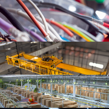
Внедрение 1С:ERP Управление предприятием
Узнать больше
Большая Земля
• Централизованное и безопасное хранение внутренних отчетов.
• Регистрация входящей и исходящей документации.
• Создание и обработка документов.
• Настройка маршрутизации документов, а также контроль и анализ их исполнения.
Узнать больше
ЭЛКА-Кабель
Автоматизация стандартных процессов обработки документов;