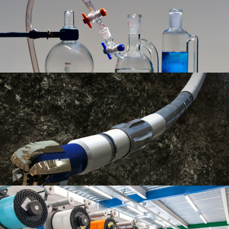
Промышленно-производственная группа
Создание цифровой экосистемы:
Регламентированный учет. Перевод с 7-ки на 1С:Бухгалтерия 8
Продажи. 1С:ERP Управление предприятием 2.4
Документооборот продаж. 1С:Документооборот бесшовная интеграция
Узнать больше
Радиус - Сервис