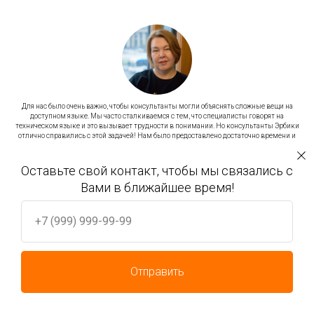
Для нас было очень важно, чтобы консультанты могли объяснять сложные вещи на
доступном языке. Мы часто сталкиваемся с тем, что специалисты говорят на
техническом языке и это вызывает трудности в понимании. Но консультанты Эрбики
отлично справились с этой задачей! Нам было предоставлено достаточно времени и
внимания для того, чтобы подробно разъяснить новый порядок действий.
Мы готовы к новым свершениям, есть план задач и мероприятий – мы идем дальше!
Оставьте свой контакт, чтобы мы связались с
Уже готовим новое техническое задание для Эрбики!
Вами в ближайшее время!
Полыгалова А.Ю.
Финансовый директор
АО Покровский хлеб
+7 (999) 999-99-99
Отправить