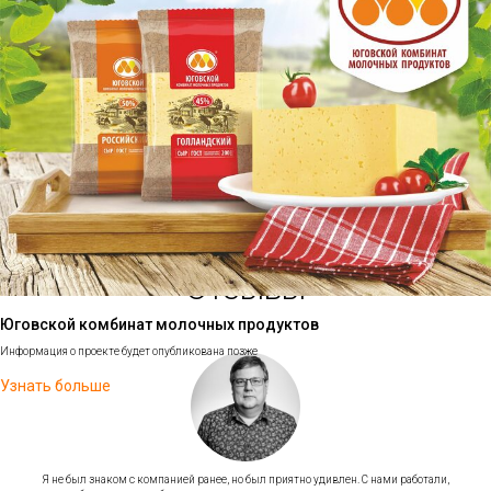
ПЗТО ТИТАН
Покровский хлеб
Разработка стратегий и детализированных планов
Автоматизация бюджетного процесса на базе 1С:ERP
Формирование заказов, соответствующих разработанным планам, для обеспечения
Освоение новой подсистемы управленческого учета
необходимых ресурсов.
Разработка автоматизированной формы бюджета и её реализация в системе
Контроль за реализацией планов с использованием отчетов и аналитических данных для
Настройка получения фактических данных и планирование результатов
оценки эффективности и своевременного внесения корректировок.
Узнать больше
Узнать больше
Отзывы
Юговской комбинат молочных продуктов
Информация о проекте будет опубликована позже
Узнать больше
Я не был знаком с компанией ранее, но был приятно удивлен. С нами работали,