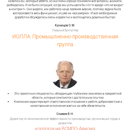
казалось бы, молодые ребята, но они очень хорошо понимали все вопросы, вникали,
разбирались. И не было ситуаций, когда мы услышали бы что-то вроде «это не входит
в контракт». Они видели, как работала наша прежняя версия, поэтому задача была
воспроизвести весь функционал, но уже на «восьмерке». И все необходимые
доработки обсуждались очень корректно и воплощались довольно быстро
Кузнецов О.М.
Главный бухгалтер
ИОЛЛА. Промышлненно-производственная
группа
Это грамотные специалисты, обладающие глубокими знаниями в предметной
области, которые сочетаются с достаточным опытом.
Компанию характеризует ответственное отношение к работе, добросовестное и
качественное исполнение взятых на себя обязательств.
Спажев В.Н.
Директор по экономической эффективности производства, организации труда и
развитию
корпорация ВСМПО-Ависма